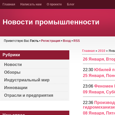
Главная
Написать нам
О проекте
Блог
Новости промышленности
Приветствую Вас
Гость
•
Регистрация
•
Вход
•
RSS
Главная
»
2010
»
Янв
Рубрики
26 Января, Вто
Новости
22:30
Юбилей п
Обзоры
25 Января, По
Индустриальный мир
23:06
Феномен 
Инновации
09 Января, Суб
Отрасли и предприятия
22:36
Производс
гидромеханизи
08 Января, Пят